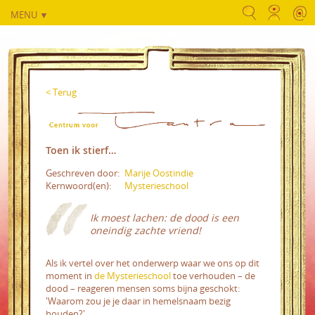
MENU ▼
< Terug
Toen ik stierf…
Geschreven door:
Marije Oostindie
Kernwoord(en):
Mysterieschool
Ik moest lachen: de dood is een
oneindig zachte vriend!
Als ik vertel over het onderwerp waar we ons op dit
moment in
de Mysterieschool
toe verhouden – de
dood – reageren mensen soms bijna geschokt:
'Waarom zou je je daar in hemelsnaam bezig
houden?'