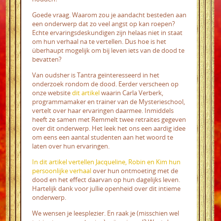
Goede vraag. Waarom zou je aandacht besteden aan
een onderwerp dat zo veel angst op kan roepen?
Echte ervaringsdeskundigen zijn helaas niet in staat
om hun verhaal na te vertellen. Dus hoe is het
überhaupt mogelijk om bij leven iets van de dood te
bevatten?
Van oudsher is Tantra geïnteresseerd in het
onderzoek rondom de dood. Eerder verscheen op
onze website
dit artikel
waarin Carla Verberk,
programmamaker en trainer van de Mysterieschool,
vertelt over haar ervaringen daarmee. Inmiddels
heeft ze samen met Remmelt twee retraites gegeven
over dit onderwerp. Het leek het ons een aardig idee
om eens een aantal studenten aan het woord te
laten over hun ervaringen.
In dit artikel vertellen Jacqueline, Robin en Kim hun
persoonlijke verhaal
over hun ontmoeting met de
dood en het effect daarvan op hun dagelijks leven.
Hartelijk dank voor jullie openheid over dit intieme
onderwerp.
We wensen je leesplezier. En raak je (misschien wel