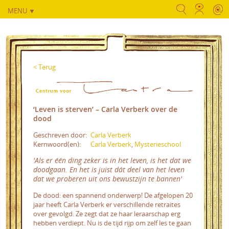
MENU ▼
< Terug
‘Leven is sterven’ – Carla Verberk over de
dood
Geschreven door:
Carla Verberk
Kernwoord(en):
Carla Verberk
,
Mysterieschool
'Als er één ding zeker is in het leven, is het dat we
doodgaan. En het is juist dát deel van het leven
dat we proberen uit ons bewustzijn te bannen'
De dood: een spannend onderwerp! De afgelopen 20
jaar heeft Carla Verberk er verschillende retraites
over gevolgd. Ze zegt dat ze haar leraarschap erg
hebben verdiept. Nu is de tijd rijp om zelf les te gaan