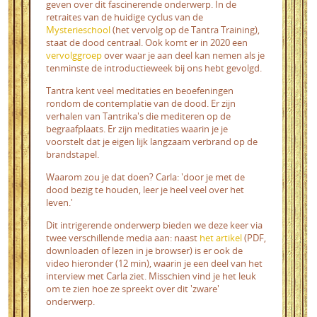
geven over dit fascinerende onderwerp. In de
retraites van de huidige cyclus van de
Mysterieschool
(het vervolg op de Tantra Training),
staat de dood centraal. Ook komt er in 2020 een
vervolggroep
over waar je aan deel kan nemen als je
tenminste de introductieweek bij ons hebt gevolgd.
Tantra kent veel meditaties en beoefeningen
rondom de contemplatie van de dood. Er zijn
verhalen van Tantrika's die mediteren op de
begraafplaats. Er zijn meditaties waarin je je
voorstelt dat je eigen lijk langzaam verbrand op de
brandstapel.
Waarom zou je dat doen? Carla: 'door je met de
dood bezig te houden, leer je heel veel over het
leven.'
Dit intrigerende onderwerp bieden we deze keer via
twee verschillende media aan: naast
het artikel
(PDF,
downloaden of lezen in je browser) is er ook de
video hieronder (12 min), waarin je een deel van het
interview met Carla ziet. Misschien vind je het leuk
om te zien hoe ze spreekt over dit 'zware'
onderwerp.