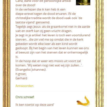
Carla, dank voor dit persoonlijke artikel
over de dood!
In de verliezen die ik ken heb ik een
diepe wrevel tegen de dood ervaren. IN de
christelijke traditie wordt de dood vaak ook 'de
laatste vijand' genoemd.
Tegelijk zegt Jezus: als de graankorrel niet in de aarde
valt en sterft kan zij geen vrucht dragen.
Je zegt in je artikel: het leven is toch een voortdurend
sterven... die zin viel me op omdat die in de kerk
gebeden wordt elke keer als een kind wordt
gedoopt. Bij het begin van het leven kunnen we ons
al bewust zijn van het sterven dat er onherroepelijk
is.
In de hoop dat er weer iets moois uit voort zal
komen. 'Wij weten nog niet wat wij zijn zullen...'.
(Evangelist Johannes).
h.groet,
Gerhard
Antwoorden
Chris schreef:
Ik ben toerist op deze aard’