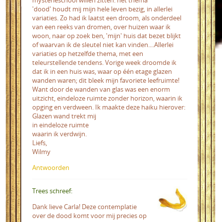
'dood' houdt mij mijn hele leven bezig, in allerlei
variaties. Zo had ik laatst een droom, als onderdeel
van een reeks van dromen, over huizen waar ik
woon, naar op zoek ben, 'mijn' huis dat bezet blijkt
of waarvan ik de sleutel niet kan vinden....Allerlei
variaties op hetzelfde thema, met een
teleurstellende tendens. Vorige week droomde ik
dat ik in een huis was, waar op één etage glazen
wanden waren; dit bleek mijn favoriete leefruimte!
Want door de wanden van glas was een enorm
uitzicht, eindeloze ruimte zonder horizon, waarin ik
opging en verdween. Ik maakte deze haiku hierover:
Glazen wand trekt mij
in eindeloze ruimte
waarin ik verdwijn.
Liefs,
Wilmy
Antwoorden
Trees schreef:
Dank lieve Carla! Deze contemplatie
over de dood komt voor mij precies op