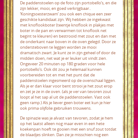
De paddenstoelen op de foto zijn portobello’s, en die
zijn lekker, mooi, en goed verkrijgbaar..
‘Koningsoesterzwam’ zou ook een chique een zeer
geschikte kandidaat zijn. Wij hebben ze ingekwast
met knoflookboter (teentje knoflook in plakjes met
boter in de pan en verwarmen tot knoflook net
begint te kleuren) en bestrooid met zout en dan met
de onderkant naar boven in de oven gelegd. Door ze
ondersteboven te leggen worden ze mooi
dramatisch zwart. Je kunt ze in zijn geheel of door de
midden doen, net wat je er leuker uit vindt zien.
Ongeveer 20 minuten op 180 graden voor hele
portobello’s. Ook dit zou je helemaal kunnen
voorbereiden tot en met het punt dat de
paddenstoelen ingesmeerd op de ovenschaal liggen.
Als je er dan klaar voor bent strooi je het zout erop
en zet je ze in de oven. (als je ver van tevoren zout
loopt al het sap al uit de paddenstoelen. Vast ook
geen ramp.) Als je liever geen boter eet kun je hier
ook prima olijfolie gebruiken trouwens.
De spinazie was je alvast van tevoren, zodat je hem
op het laatst alleen nog maar even in een hete
koekenpan hoeft te gooien met een snuf zout totdat
de blaadjes slinken.
Dan zie je misschien nog een