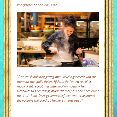
Voorgerecht door kok Tessa:
"Dan wil ik ook nog graag mijn lievelingsrecept van dit
moment met jullie delen. Tijdens de Tantra retraites
maak ik dit recept met witte kool en noem ik het
DelicaTessa’s rendang, maar dit recept is ook heel lekker
met rode kool. Deze groente heeft een winterse smaak
die volgens mij goed bij het kerstmenu past."