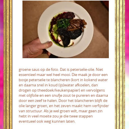
groene saus op de foto. Dat is peterselie-olie. Niet
essentieel maar wel heel mooi. Die maak je door een
bosje peterselie te blancheren (kort in kokend water
en daarna snel in koud (ijs)water afkoelen, dan
drogen op theedoek/keukenpapier) en vervolgens
met olijfolie en een snufje zout te pureren en daarna
door een zeef te halen. Door het blancheren blijft de
olie langer groen, en het zeven maakt hem verfijnder
van structuur. Als je wel groen wilt, maar geen zin
hebt in veel moeite zou je die twee stappen
eventueel ook weg kunnen laten.