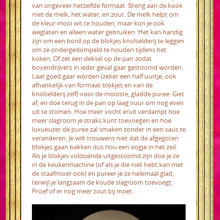
van ongeveer hetzelfde formaat. Breng aan de kook
met de melk, het water, en zout. De melk helpt om
de kleur mooi wit te houden, maar kun je ook
weglaten en alleen water gebruiken. Het kan handig
zijn om een bord op de blokjes knolselderij te leggen
om ze ondergedompeld te houden tijdens het
koken. Of zet een deksel op de pan zodat
bovendrijvers in ieder geval gaar gestoomd worden.
Laat goed gaar worden (zeker een half uurtje, ook
afhankelijk van formaat blokjes en van de
knolselderij zelf) voor de mooiste, gladde puree. Giet
af, en doe terug in de pan op laag vuur om nog even
uit te stomen. Hoe meer vocht eruit verdampt hoe
meer slagroom je straks kunt toevoegen en hoe
luxueuzer de puree zal smaken zonder in een saus te
veranderen. Je wilt trouwens niet dat de afgegoten
blokjes gaan bakken dus hou een oogje in het zeil.
Als je blokjes voldoende uitgestoomd zijn doe je ze
in de keukenmachine (of als je die niet hebt kan met
de staafmixer ook) en pureer je ze helemaal glad,
terwijl je langzaam de koude slagroom toevoegt.
Proef of er nog meer zout bij moet.