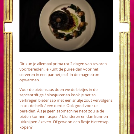
Dit kun je allemaal prima tot 2 dagen van tevoren
voorbereiden. Je kunt de puree dan voor het
serveren in een pannetje of in de magnetron
opwarmen.
Voor de bietensaus doen we de bietjes in de
sapcentrifuge / slowjuicer en kook je het zo
verkregen bietensap met een snufje zout vervolgens
in tot de helft / een derde. Ook goed voor te
bereiden. Als je geen sapmachine hebt zou je de
bieten kunnen raspen / blenderen en dan kunnen
uitknijpen / zeven. Of gewoon een flesje bietensap
kopen?