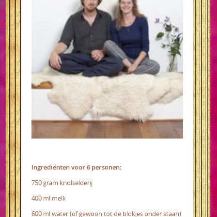
Ingrediënten voor 6 personen:
750 gram knolselderij
400 ml melk
600 ml water (of gewoon tot de blokjes onder staan)