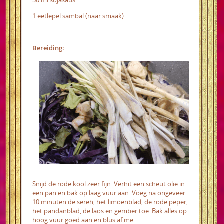
1 eetlepel sambal (naar smaak)
Bereiding:
Snijd de rode kool zeer fijn. Verhit een scheut olie in
een pan en bak op laag vuur aan. Voeg na ongeveer
10 minuten de sereh, het limoenblad, de rode peper,
het pandanblad, de laos en gember toe.
Bak alles op
hoog vuur goed aan en blus af me