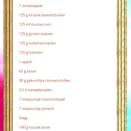
1 sinaasappel
125 g bruine basterdsuiker
125 ml bruine rum
125 g grote rozijnen
125 g sultanarozijnen
125 g krenten
1 appel
65 g boter
30 g gekonfijte citroenschillen
0.5 tl kaneelpoeder
1 mespuntje nootmuskaat
1 mespuntje piment
Deeg:
140 g koude boter