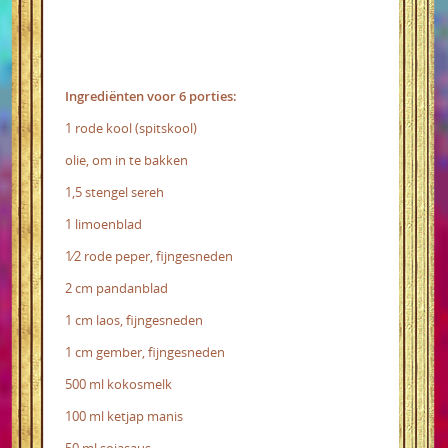
Ingrediënten voor 6 porties:
1 rode kool (spitskool)
olie, om in te bakken
1,5 stengel sereh
1 limoenblad
1⁄2 rode peper, fijngesneden
2 cm pandanblad
1 cm laos, fijngesneden
1 cm gember, fijngesneden
500 ml kokosmelk
100 ml ketjap manis
50 ml sojasaus