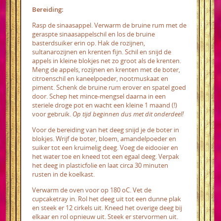
Bereiding:
Rasp de sinaasappel. Verwarm de bruine rum met de
geraspte sinaasappelschil en los de bruine
basterdsuiker erin op. Hak de rozijnen,
sultanarozijnen en krenten fijn. Schil en snijd de
appels in kleine blokjes net zo groot als de krenten.
Meng de appels, rozijnen en krenten met de boter,
citroenschil en
kaneelpoeder, nootmuskaat en
piment. Schenk de bruine rum erover en spatel goed
door. Schep het mince-mengsel daarna in een
steriele droge pot en wacht een kleine 1 maand (!)
voor gebruik.
Op tijd beginnen dus met dit onderdeel!
Voor de bereiding van het deeg snijd je de boter in
blokjes. Wrijf de boter, bloem, amandelpoeder en
suiker tot een kruimelig deeg. Voeg de eidooier en
het water toe en kneed tot een egaal deeg. Verpak
het deeg in plasticfolie en laat circa 30 minuten
rusten in de koelkast.
Verwarm de oven voor op 180 oC. Vet de
cupcaketray in. Rol het deeg uit tot een dunne plak
en steek er 12 cirkels uit. Kneed het overige deeg bij
elkaar en rol opnieuw uit. Steek er stervormen uit.