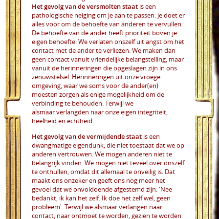
Het gevolg van de versmolten staat
is een
pathologische neiging om je aan te passen: je doet er
alles voor om de behoefte van anderen te vervullen.
De behoefte van de ander heeft prioriteit boven je
eigen behoefte. We verlaten onszelf uit angst om het
contact met de ander te verliezen. We maken dan
geen contact vanuit vriendelijke belangstelling, maar
vanuit de herinneringen die opgeslagen zijn in ons
zenuwstelsel. Herinneringen uit onze vroege
omgeving, waar we soms voor de ander(en)
moesten zorgen als enige mogelijkheid om de
verbinding te behouden. Terwijl we
alsmaar verlangden naar onze eigen integriteit,
heelheid en echtheid.
Het gevolg van de vermijdende staat
is een
dwangmatige eigendunk, die niet toestaat dat we op
anderen vertrouwen. We mogen anderen niet te
belangrijk vinden. We mogen niet teveel over onszelf
te onthullen, omdat dit allemaal te onveilig is. Dat
maakt ons onzeker en geeft ons nog meer het
gevoel dat we onvoldoende afgestemd zijn. 'Nee
bedankt, ik kan het zelf. Ik doe het zelf wel, geen
probleem'. Terwijl we alsmaar verlangen naar
contact, naar ontmoet te worden, gezien te worden