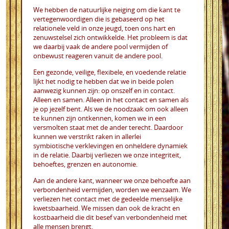
We hebben de natuurlijke neiging om die kant te
vertegenwoordigen die is gebaseerd op het
relationele veld in onze jeugd, toen ons hart en
zenuwstelsel zich ontwikkelde. Het probleem is dat
we daarbij vaak de andere pool vermijden of
onbewust reageren vanuit de andere pool.
Een gezonde, veilige, flexibele, en voedende relatie
lijkt het nodig te hebben dat we in beide polen
aanwezig kunnen zijn: op onszelf en in contact.
Alleen en samen. Alleen in het contact en samen als
je op jezelf bent. Als we de noodzaak om ook alleen
te kunnen zijn ontkennen, komen we in een
versmolten staat met de ander terecht. Daardoor
kunnen we verstrikt raken in allerlei
symbiotische verklevingen en onheldere dynamiek
in de relatie. Daarbij verliezen we onze integriteit,
behoeftes, grenzen en autonomie.
Aan de andere kant, wanneer we onze behoefte aan
verbondenheid vermijden, worden we eenzaam. We
verliezen het contact met de gedeelde menselijke
kwetsbaarheid. We missen dan ook de kracht en
kostbaarheid die dit besef van verbondenheid met
alle mensen brengt.