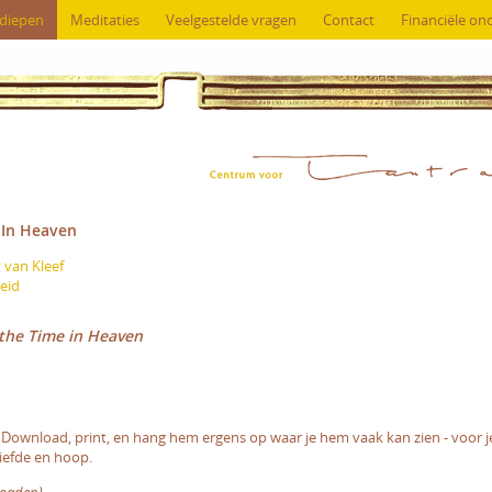
rdiepen
Meditaties
Veelgestelde vragen
Contact
Financiële on
 In Heaven
van Kleef
eid
 the Time in Heaven
t. Download, print, en hang hem ergens op waar je hem vaak kan zien - voor j
 liefde en hoop.