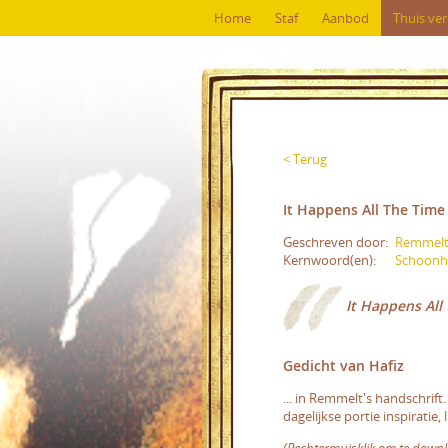
Home
Staf
Aanbod
Thuis ve
< Terug
It Happens All The Time
Geschreven door:
Remmelt 
Kernwoord(en):
Schoonh
It Happens All
Gedicht van Hafiz
... in Remmelt's handschrif
dagelijkse portie inspiratie,