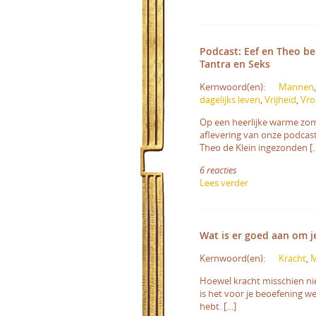
Podcast: Eef en Theo b
Tantra en Seks
Kernwoord(en):
Mannen
dagelijks leven
,
Vrijheid
,
Vr
Op een heerlijke warme zom
aflevering van onze podcast
Theo de Klein ingezonden [
6 reacties
Lees verder
Wat is er goed aan om j
Kernwoord(en):
Kracht
,
Hoewel kracht misschien niet 
is het voor je beoefening we
hebt. […]