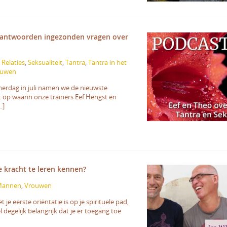
eantwoorden ingezonden vragen over
,
Relaties
,
Seksualiteit
,
Tantra
,
Tantra in het
ouwen
erdag in juli namen we de nieuwste
 op waarin onze trainers Eef Hengst en
…]
e kracht te leren kennen?
Mannen
,
Vrouwen
je eerste oriëntatie is op je spirituele pad,
l degelijk belangrijk dat je er toegang toe