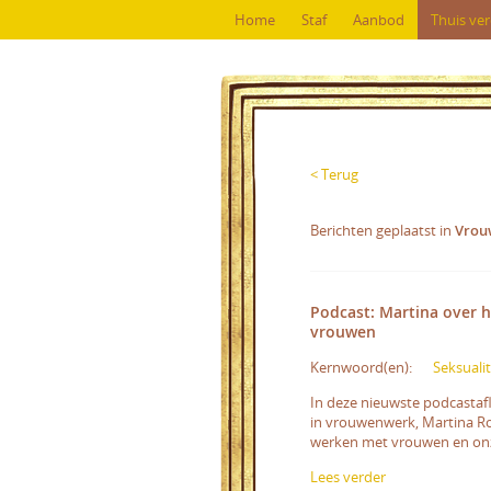
Home
Staf
Aanbod
Thuis ve
< Terug
Berichten geplaatst in
Vrou
Podcast: Martina over 
vrouwen
Kernwoord(en):
Seksualit
In deze nieuwste podcastafl
in vrouwenwerk, Martina Ro
werken met vrouwen en on
Lees verder