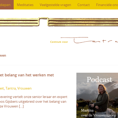
rdiepen
Meditaties
Veelgestelde vragen
Contact
Financiële on
wen
het belang van het werken met
eit
,
Tantra
,
Vrouwen
evering vertelt onze senior leraar en expert
os Gijsbers uitgebreid over het belang van
ze Vrouwen […]