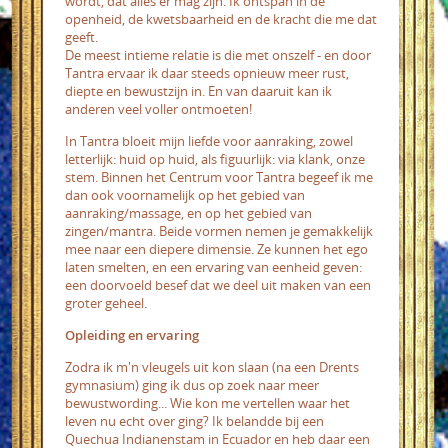
wordt, dat alles er mag zijn. Ik ontspan in de
openheid, de kwetsbaarheid en de kracht die me dat
geeft.
De meest intieme relatie is die met onszelf - en door
Tantra ervaar ik daar steeds opnieuw meer rust,
diepte en bewustzijn in. En van daaruit kan ik
anderen veel voller ontmoeten!
In Tantra bloeit mijn liefde voor aanraking, zowel
letterlijk: huid op huid, als figuurlijk: via klank, onze
stem. Binnen het Centrum voor Tantra begeef ik me
dan ook voornamelijk op het gebied van
aanraking/massage, en op het gebied van
zingen/mantra.
Beide vormen nemen je gemakkelijk
mee naar een diepere dimensie. Ze kunnen het ego
laten smelten, en een ervaring van eenheid geven:
een doorvoeld besef dat we deel uit maken van een
groter geheel.
Opleiding en ervaring
Zodra ik m'n vleugels uit kon slaan (na een Drents
gymnasium) ging ik dus op zoek naar meer
bewustwording... Wie kon me vertellen waar het
leven nu echt over ging? Ik belandde bij
een
Quechua Indianenstam in Ecuador en heb daar een