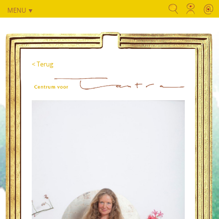
MENU ▼
< Terug