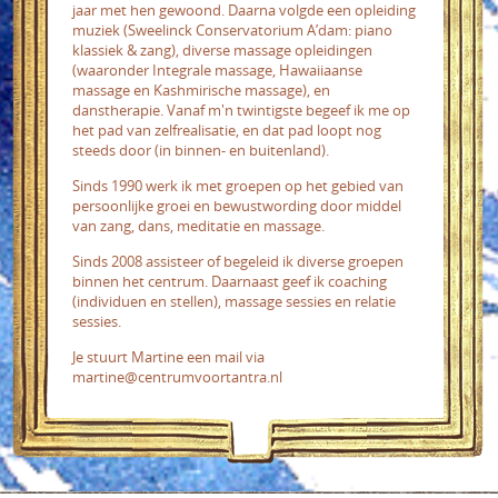
jaar met hen gewoond. Daarna volgde een opleiding
muziek (Sweelinck Conservatorium A’dam: piano
klassiek & zang), diverse massage opleidingen
(waaronder Integrale massage, Hawaiiaanse
massage en Kashmirische massage), en
danstherapie.
Vanaf m'n twintigste begeef ik me op
het pad van zelfrealisatie, en dat pad loopt nog
steeds door (in binnen- en buitenland).
Sinds 1990 werk ik met groepen op het gebied van
persoonlijke groei en bewustwording door middel
van zang, dans, meditatie en massage.
Sinds 2008 assisteer of begeleid ik diverse groepen
binnen het centrum.
Daarnaast geef ik coaching
(individuen en stellen), massage sessies en relatie
sessies.
Je stuurt Martine een mail via
martine@centrumvoortantra.nl