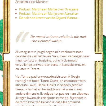
Artikelen door Martine:
Podcast: Martine en Marije over Overgave
Podcast: Martine en Marije over Aanraken
De helende kracht van de Gayatri Mantra
De meest intieme relatie is die met
'The Beloved within'
Al vroeg in m'n jeugd begon m'n zoektocht naar
de essentie van het leven. Vanuit een verlangen naar
meer contact en bezieling, vond ik de meest
vervullende antwoorden eerst in klassieke muziek,
en later in Tantra.
Het Tantra pad ontvouwde zich toen ik (begin
twintig) het boek 'Tanric Quest, an encounter with
absolute Love' (Daniel Odier) in handen gedrukt
kreeg. Ik las het en belandde als het ware in een
andere dimensie. Ik volgde het pad en nam alles wat
ik tegen kwam als een spons in me op. Bijzonder in
de tantrische traditie vind ik dat alles omarmd