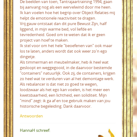
De beelden van toen, Tantrajaartraining 1994, gaan
bij aanvang nog als een wervelwind door me heen.
Ik kan voelen hoe het begrip over Object Relaties mij
helpt de emotionele reactiviteit te dragen.
Vrij gauw ontstaat dan dit pure Bewust Zijn, half
liggend, in mijn warme bed, vol liefde en
tevredenheid. Goed om te weten dat ik er geen
project van hoef te maken.
Ik stel voor om het hele "beoefenen van" ook maar
los te laten, anders wordt dat ook weer zo'n ego
dingetje.
Als timmerman en meubelmaker, heb ik heel wat
gesloopt en weggegooid, in de daarvoor bestemde
"containers" natuurlijk. Ook zij, de containers, krijgen
zo heel wat te verduren van al het demontage werk.
Als rebalancer is dat niet zo goed te wegen,
loodzwaar als het ego kan voelen, is het meer een
kwetsbaarheid, een lichtheid, een soliditeit. Mijn
"mind" zegt: ik ga af en toe gebruik maken van jou
historische begeleiding. Dank daarvoor.
Antwoorden
HannaH schreef: