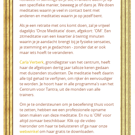
een specifieke manier, beweeg je of dans je. We doen
meditaties waarin je veel in contact bent met
anderen en meditaties waarin je op jezelf bent.
Als je een retraite met ons komt doen, zal je vrijwel
dagelijks 'Onze Meditatie' doen, afgekort: 'OM'. Een
zitmeditatie van een kwartier á twintig minuten
waarin je je aandacht brengt bij je fysieke sensaties,
je stemming en je gedachten - zonder dat er ook
maar iets hoeft te veranderen.
Carla Verberk
, grondlegster van het centrum, heeft
haar de afgelopen dertig jaar talloze keren gedaan
met duizenden studenten. De meditatie heeft daarin
alle tijd gehad te verfijnen, om rijker én eenvoudiger
te worden. Je hoort haar in alle programma's van het
Centrum voor Tantra, uit de monden van alle
trainers.
Om je te ondersteunen om je beoefening thuis voort
te zetten, hebben we een professionele opname
laten maken van deze meditatie. En nu is 'OM' voor
altijd zomaar beschikbaar. Klik op de video
hieronder om haar te beluisteren of ga naar onze
webwinkel
om haar gratis te downloaden.