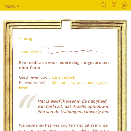
MENU ▼
< Terug
Een meditatie voor iedere dag – ingesproken
door Carla
Geschreven door:
Carla Verberk
Kernwoord(en):
Meditatie
,
Tantra in het dagelijks
leven
Het is alsof ik weer in de nabijheid
van Carla zit, dat ik zelfs opnieuw in
één van de trainingen aanwezig ben.
We beoefenen heel veel soorten meditaties in onze
retraites. In sommige zit je stil, in andere adem je op