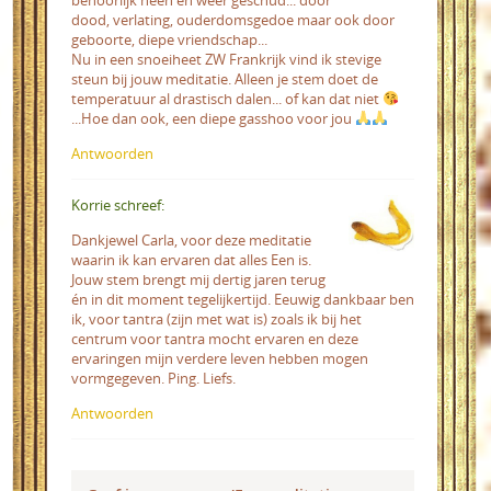
behoorlijk heen en weer geschud... door
dood, verlating, ouderdomsgedoe maar ook door
geboorte, diepe vriendschap...
Nu in een snoeiheet ZW Frankrijk vind ik stevige
steun bij jouw meditatie. Alleen je stem doet de
temperatuur al drastisch dalen... of kan dat niet
...Hoe dan ook, een diepe gasshoo voor jou
Antwoorden
Korrie schreef:
Dankjewel Carla, voor deze meditatie
waarin ik kan ervaren dat alles Een is.
Jouw stem brengt mij dertig jaren terug
én in dit moment tegelijkertijd. Eeuwig dankbaar ben
ik, voor tantra (zijn met wat is) zoals ik bij het
centrum voor tantra mocht ervaren en deze
ervaringen mijn verdere leven hebben mogen
vormgegeven. Ping. Liefs.
Antwoorden