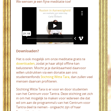
We wensen je een fijne meditatie toe!
Downloaden?
Het is ook mogelijk om onze meditatie gratis te
downloaden
, zodat je haar altijd offline kan
beluisteren. Mocht je je dankbaarheid daarvoor
willen uitdrukken via een donatie aan ons
studentenfonds
Stichting Witte Tara,
dan zullen veel
mensen daarvan profiteren.
Stichting Witte Tara is er voor en door studenten
van het Centrum voor Tantra. Deze stichting zet zich
in om het mogelijk te maken voor iedereen die dat
wil om aan de programma’s van het Centrum voor
Tantra deel te nemen - ongeacht zijn of haar