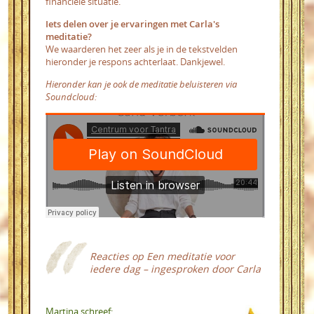
financiële situatie.
Iets delen over je ervaringen met Carla's
meditatie?
We waarderen het zeer als je in de tekstvelden
hieronder je respons achterlaat. Dankjewel.
Hieronder kan je ook de meditatie beluisteren via
Soundcloud:
Reacties op
Een meditatie voor
iedere dag – ingesproken door Carla
Martina schreef: