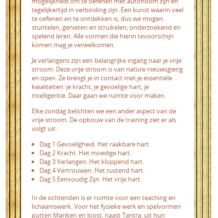
mogelijkheid om te oefenen met autonoom zijn en
tegelijkertijd in verbinding zijn. Een kunst waarin veel
te oefenen en te ontdekken is, dus we mogen
stuntelen, genieten en struikelen; onderzoekend en
spelend leren. Alle vormen die hierin tevoorschijn
komen mag je verwelkomen.
Je verlangens zijn een belangrijke ingang naar je vrije
stroom. Deze vrije stroom is van nature nieuwsgierig
en open. Ze brengt je in contact met je essentiële
kwaliteiten: je kracht, je gevoelige hart, je
intelligentie. Daar gaan we ruimte voor maken.
Elke zondag belichten we een ander aspect van de
vrije stroom. De opbouw van de training ziet er als
volgt uit:
Dag 1 Gevoeligheid. Het raakbare hart.
Dag 2 Kracht. Het moedige hart.
Dag 3 Verlangen. Het kloppend hart.
Dag 4 Vertrouwen. Het rustend hart.
Dag 5 Eenvoudig Zijn. Het vrije hart.
In de ochtenden is er ruimte voor een teaching en
lichaamswerk. Voor het fysieke werk en spelvormen
putten Mariken en Joost, naast Tantra, uit hun