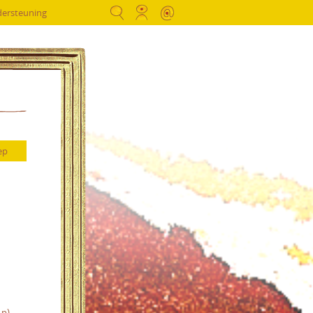
dersteuning
.p)