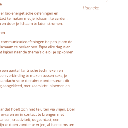
e
Hanneke
er bio-energetische oefeningen en
tact te maken met je lichaam, te aarden,
n en door je lichaam te laten stromen.
ren
 en communicatieoefeningen helpen je om de
 lichaam te herkennen. Bijna elke dag is er
t kijken naar de thema's die bij je opkomen.
je een aantal Tantrische technieken en
een verbinding te maken tussen seks, je
 aandacht voor de ruimte ondersteunt dit
tig aangekleed, met kaarslicht, bloemen en
ar dat hoeft zich niet te uiten via vrijen. Doel
te ervaren en in contact te brengen met
nsen, creativiteit, oogcontact, een
jn te doen zonder te vrijen, al is er soms ten