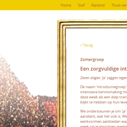
Home
Staf
Aanbod
Thuis ve
< Terug
Zomergroep
Een zorgvuldige int
Zeven dagen 'ja' zeggen tegen
De naam 'introductiegroep' 
intensieve kennismaking m
deze week als een diep tran
blijkt te hebben op hun lev
We ondersteunen je om 'ja' t
aandient, wat het ook is. We
werkvormen aanbieden waari
week zal je misschien merke