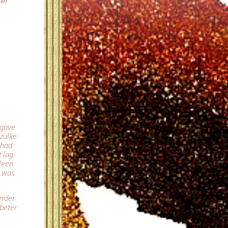
 gave
 zulke
ehad.
 lag
lleen
k was
erder
 beter