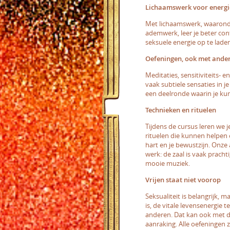
Lichaamswerk voor energi
Met lichaamswerk, waarond
ademwerk, leer je beter con
seksuele energie op te lade
Oefeningen, ook met ande
Meditaties, sensitiviteits-
vaak subtiele sensaties in je
een deelronde waarin je kun
Technieken en rituelen
Tijdens de cursus leren we 
rituelen die kunnen helpen 
hart en je bewustzijn. Onze
werk: de zaal is vaak prach
mooie muziek.
Vrijen staat niet voorop
Seksualiteit is belangrijk, ma
is, de vitale levensenergie 
anderen. Dat kan ook met da
aanraking. Alle oefeningen zi