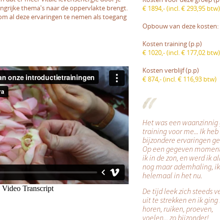
ngrijke thema's naar de oppervlakte brengt.
€ 1894,- (incl. € 293,95 btw)
om al deze ervaringen te nemen als toegang
Opbouw van deze kosten:
Kosten training (p.p)
€ 1020,- (incl. € 177,02 btw)
Kosten verblijf (p.p)
€ 874,- (incl. € 116,93 btw)
Het was een waanzinnig
training voor me... Ik heb
bijzondere ervaringen g
Op een gegeven moment
ik in de zon, en werd ik a
nog maar ademhaling, i
helemaal in het nu.
De tijd leek zich steeds v
uit te strekken en ik ging
horen, ruiken, proeven,
voelen... zo bijzonder!