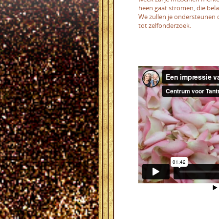
heen gaat stromen, die bela
We zullen je ondersteunen 
tot zelfonderzoek.