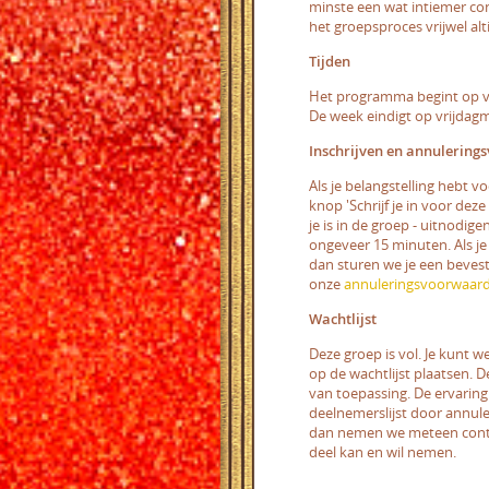
minste een wat intiemer co
het groepsproces vrijwel alti
Tijden
Het programma begint op vr
De week eindigt op vrijdag
Inschrijven en annulerin
Als je belangstelling hebt vo
knop 'Schrijf je in voor deze
je is in de groep - uitnodig
ongeveer 15 minuten. Als je
dan sturen we je een beves
onze
annuleringsvoorwaar
Wachtlijst
Deze groep is vol. Je kunt w
op de wachtlijst plaatsen. 
van toepassing. De ervaring 
deelnemerslijst door annule
dan nemen we meteen contac
deel kan en wil nemen.