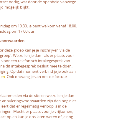
ntact nodig, wat door de openheid vanwege
jd mogelijk blijkt.
ijdag om 19:30, je bent welkom vanaf 18:00.
middag om 17:00 uur.
gsvoorwaarden
or deze groep kan je je inschrijven via de
 groep'. We zullen je dan - als er plaats voor
en voor een telefonisch intakegesprek van
 na dit intakegesprek besluit mee te doen,
tiging. Op dat moment verbind je je ook aan
den.
Ook ontvang je van ons de factuur.
el aanmelden via de site en we zullen je dan
De annuleringsvoorwaarden zijn dan nog niet
leert dat er regelmatig verloop is in de
ringen. Mocht er plaats voor je vrijkomen,
t op en kun je ons laten weten of je nog